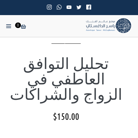
0
تحليل التوافق
العاطفي في
الزواج والشراكات
$
150.00